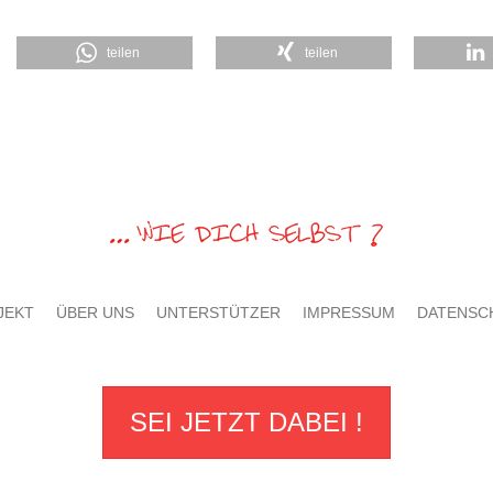
teilen
teilen
JEKT
ÜBER UNS
UNTERSTÜTZER
IMPRESSUM
DATENSC
SEI JETZT DABEI !